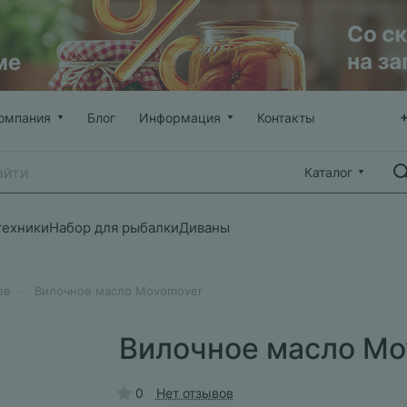
омпания
Блог
Информация
Контакты
Каталог
техники
Набор для рыбалки
Диваны
–
ов
Вилочное масло Movomover
Вилочное масло Mo
0
Нет отзывов