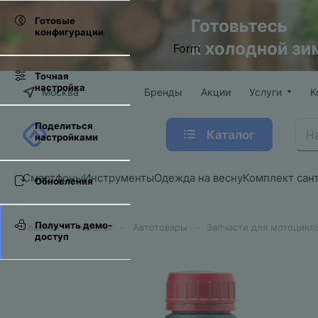
Готовые
конфигурации
Form
Точная
настройка
Москва
Бренды
Акции
Услуги
К
Поделиться
Каталог
настройками
Смартфоны
Инструменты
Одежда на весну
Комплект сан
Обновления
Получить демо-
–
–
–
Главная
Каталог
Автотовары
Запчасти для мотоцикл
доступ