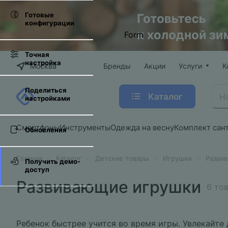
Готовые
конфигурации
Form
Точная
настройка
Москва
Бренды
Акции
Услуги
К
Поделиться
Каталог
настройками
Смартфоны
Инструменты
Одежда на весну
Комплект сан
Обновления
–
–
–
–
Главная
Каталог
Детские товары
Игрушки
Разви
Получить демо-
доступ
Развивающие игрушки
6 то
Ребенок быстрее учится во время игры. Увлекайт