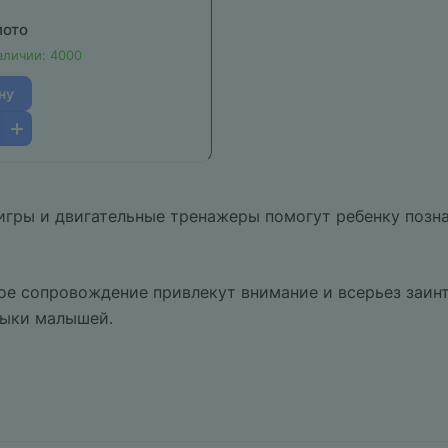
лото
аличии: 4000
ну
гры и двигательные тренажеры помогут ребенку познат
е сопровождение привлекут внимание и всерьез заинт
выки малышей.