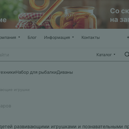
омпания
Блог
Информация
Контакты
Каталог
техники
Набор для рыбалки
Диваны
вающие игрушки
варов
е детей развивающими игрушками и познавательными 