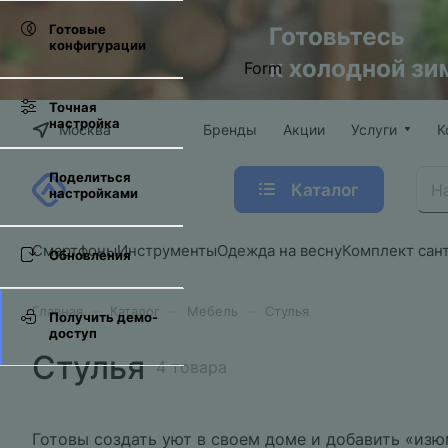
Готовые
конфигурации
Form
Точная
настройка
Москва
Бренды
Акции
Услуги
К
Поделиться
Каталог
настройками
Смартфоны
Инструменты
Одежда на весну
Комплект сан
Обновления
–
–
–
Главная
Каталог
Мебель
Стулья
Получить демо-
доступ
Стулья
4 товара
Готовы создать уют в своем доме и добавить «изю