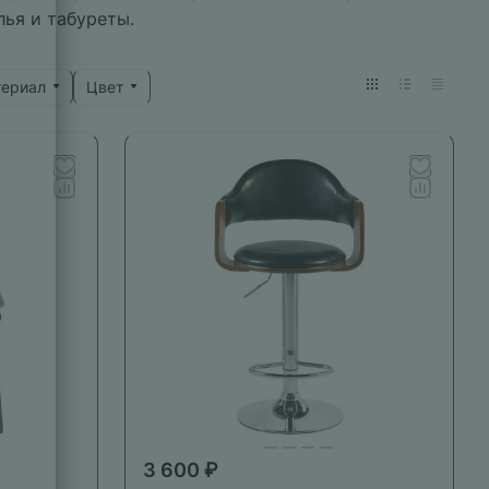
лья и табуреты.
териал
Цвет
3 600 ₽