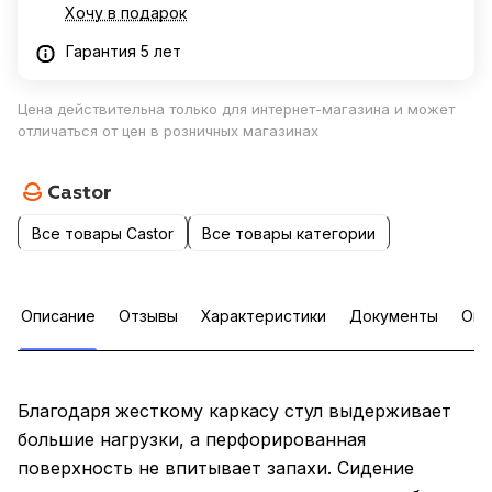
Хочу в подарок
Гарантия 5 лет
Цена действительна только для интернет-магазина и может
отличаться от цен в розничных магазинах
Все товары Castor
Все товары категории
Описание
Отзывы
Характеристики
Документы
Опл
Благодаря жесткому каркасу стул выдерживает
большие нагрузки, а перфорированная
поверхность не впитывает запахи. Сидение