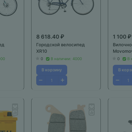
8 618.40 ₽
1 100 ₽
ед
Городской велосипед
Вилочно
XR10
Movomo
000
0
В наличии: 4000
0
В 
В корзину
В корз