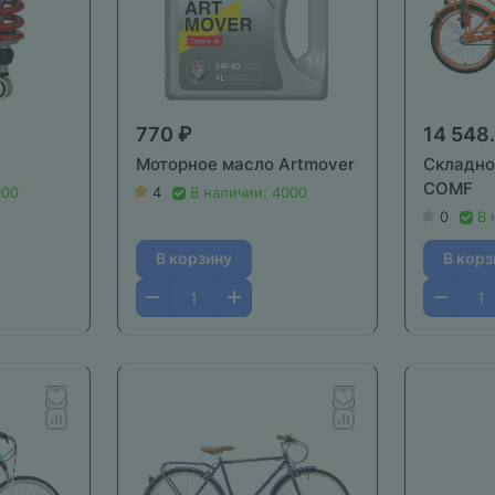
770 ₽
14 548
Моторное масло Artmover
Складно
COMF
000
4
В наличии: 4000
0
В 
В корзину
В корз