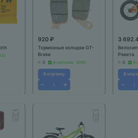
920 ₽
3 692.
oth
Тормозные колодки GT-
Велосип
Brake
Ракета
000
0
В наличии: 4000
0
В 
В корзину
В корз