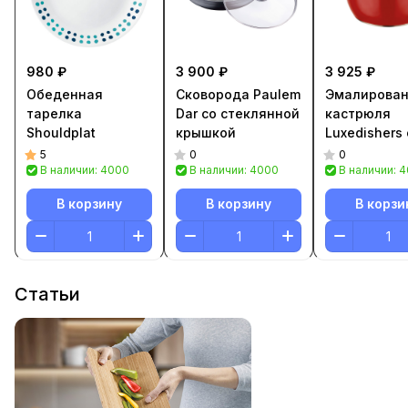
980 ₽
3 900 ₽
3 925 ₽
Обеденная
Сковорода Paulem
Эмалирова
тарелка
Dar со стеклянной
кастрюля
Shouldplat
крышкой
Luxedishers 
крышкой
5
0
0
В наличии: 4000
В наличии: 4000
В наличии: 
В корзину
В корзину
В корзи
Статьи