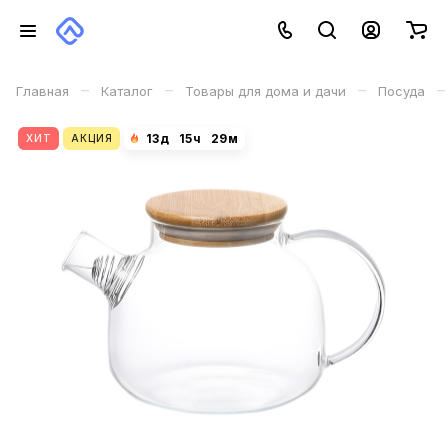
–
–
–
–
Главная
Каталог
Товары для дома и дачи
Посуда
13
д
15
ч
29
м
ХИТ
АКЦИЯ