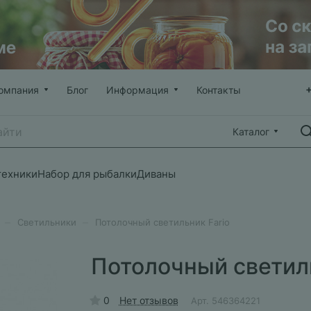
омпания
Блог
Информация
Контакты
Каталог
техники
Набор для рыбалки
Диваны
–
–
Светильники
Потолочный светильник Fario
Потолочный светиль
0
Нет отзывов
Арт.
546364221