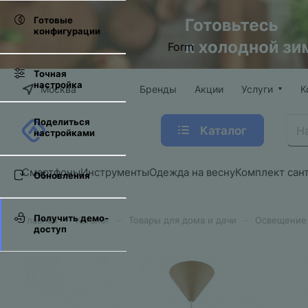
Готовые
конфигурации
Form
Точная
настройка
Москва
Бренды
Акции
Услуги
К
Поделиться
Каталог
настройками
Смартфоны
Инструменты
Одежда на весну
Комплект сан
Обновления
Получить демо-
–
–
–
Главная
Каталог
Товары для дома и дачи
Освещение
доступ