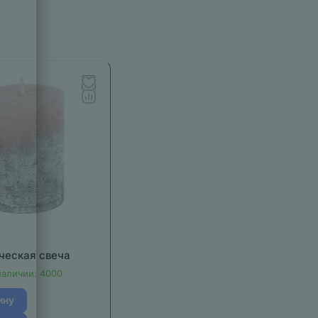
ческая свеча
наличии: 4000
ину