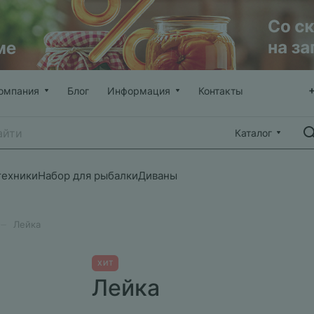
омпания
Блог
Информация
Контакты
Каталог
техники
Набор для рыбалки
Диваны
–
Лейка
ХИТ
Лейка