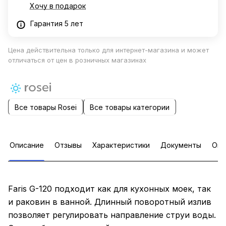
Хочу в подарок
Гарантия 5 лет
Цена действительна только для интернет-магазина и может
отличаться от цен в розничных магазинах
Все товары Rosei
Все товары категории
Описание
Отзывы
Характеристики
Документы
Опл
Faris G-120 подходит как для кухонных моек, так
и раковин в ванной. Длинный поворотный излив
позволяет регулировать направление струи воды.