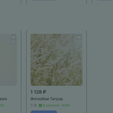
1 128 ₽
asio
Фотообои Taryop
000
0
В наличии: 4000