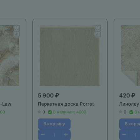
5 900 ₽
420 ₽
z-Law
Паркетная доска Porret
Линолеу
000
0
В наличии: 4000
0
В 
В корзину
В корз