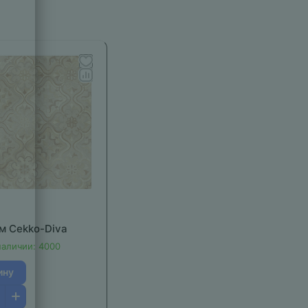
м Cekko-Diva
наличии: 4000
ину