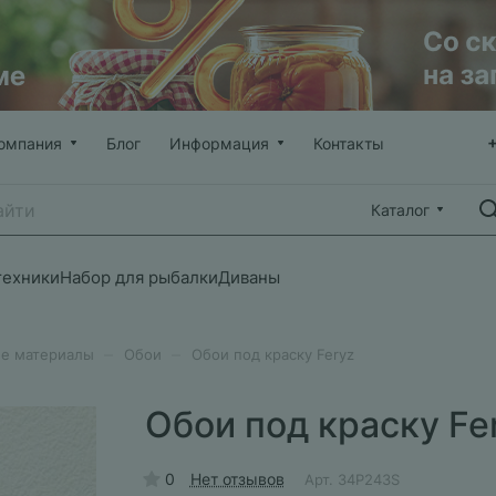
омпания
Блог
Информация
Контакты
Каталог
техники
Набор для рыбалки
Диваны
–
–
е материалы
Обои
Обои под краску Feryz
Обои под краску Fe
0
Нет отзывов
Арт.
34P243S