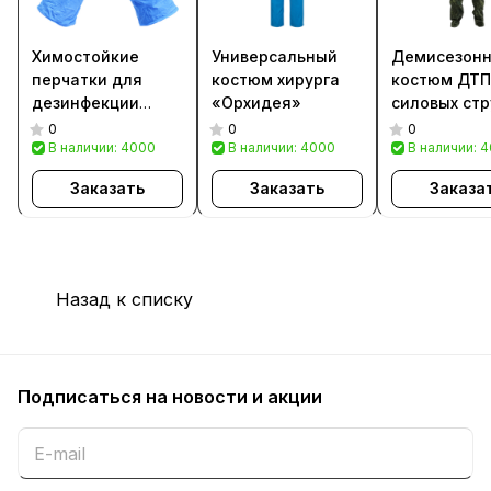
Химостойкие
Универсальный
Демисезон
перчатки для
костюм хирурга
костюм ДТП
дезинфекции
«Орхидея»
силовых стр
«ПостЭффект-33»
0
0
0
В наличии: 4000
В наличии: 4000
В наличии: 
Заказать
Заказать
Заказа
Назад к списку
Подписаться
на новости и акции