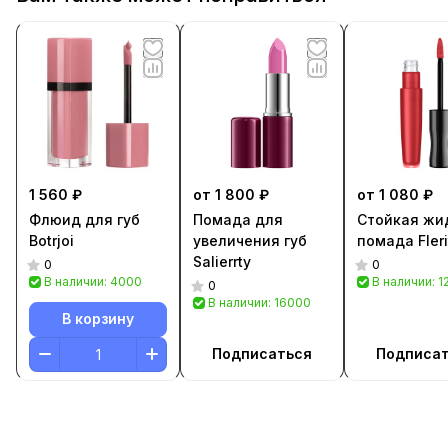
1 560 ₽
от 1 800 ₽
от 1 080 ₽
Флюид для губ
Помада для
Стойкая жи
Botrjoi
увеличения губ
помада Fleri
Salierrty
0
0
В наличии: 4000
В наличии: 
0
В наличии: 16000
В корзину
Подписаться
Подписа