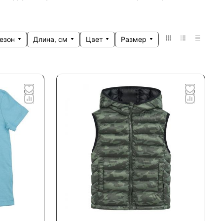
езон
Длина, см
Цвет
Размер