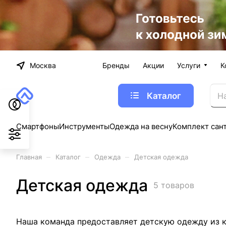
Москва
Бренды
Акции
Услуги
К
Каталог
Смартфоны
Инструменты
Одежда на весну
Комплект сан
–
–
–
Главная
Каталог
Одежда
Детская одежда
Детская одежда
5 товаров
Наша команда предоставляет детскую одежду из ка